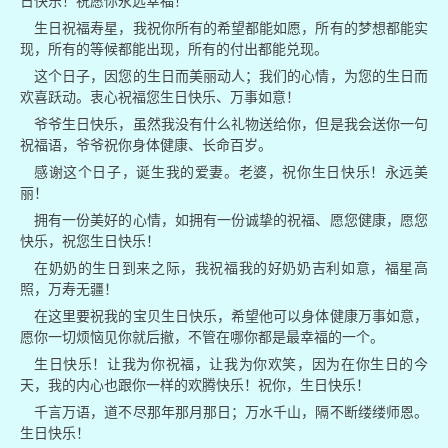
日快乐！祝愿你永远幸福！
生日祝福寿星，我祝你所有的希望都能如愿，所有的梦想都能实
现，所有的等候都能出现，所有的付出都能兑现。
这个日子，因您的生日而美丽动人；我们的心情，为您的生日而
欢喜跃动。衷心祝福您生日快乐、万事如意！
爷爷生日快乐，虽然我没有什么礼物送给你，但是我会送你一句
祝福语，爷爷祝你身体健康、长命百岁。
感谢这个日子，诞生我的爱妻。老婆，祝你生日快乐！永远美
丽！
拥有一份美好的心情，如拥有一份诚挚的祝福、愿您健康，愿您
快乐，祝您生日快乐！
在奶奶的生日到来之际，我祝福我的好奶奶吉利如意，福星高
照，万寿无疆！
在这里要祝我的宝贝生日快乐，希望他可以身体健康万事如意，
愿你一切烦恼见你就后撤，不管在哪你都是最幸福的一个。
生日快乐！让我为你祝福，让我为你欢笑，因为在你生日的今
天，我的内心也跟你一样的欢腾快乐！祝你，生日快乐！
千言万语，道不尽那年那月那日；万水千山，隔不断缕缕师恩。
生日快乐！