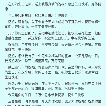
在妈妈生日之际，送上我最真挚的祝福：愿您生日快乐，身体健
康！
今天是您的生日，祝您生日快乐！健康长寿！
奶奶，没有你，就不会有今天如此成功的子孙后代，祝愿你福如
东海，寿比南山，一辈子健康长寿。
儿子你的生日到了，我把幸福编成短信，把快乐装在信里，把健
康融在里面，一并送给你，祝福你生日快乐，幸福快乐的生活。
祝福你：年年有今日，岁岁有今朝，天天快乐得合不拢嘴。笑得
像桃花。生日快乐！
奶奶，您让我有了一个无比幸福美好的童年，今天是您的生日，
我祝奶奶笑口常开，福星高照，万寿无疆！
献上我句句的祝福，寄去我声声的问候，亲爱的妈妈，今天是您
的生日，在这个属于您的日子里，孩儿祝你生日快乐！永远幸福！
生日快乐！
思念万千，祝福无数，在此生日之际，祝您快乐！愿你在每个日
子里都开开心心，福如东海，寿比南山。祝您生日快乐！
今天是你的生日，千万个思念带着祝福：祝生日快乐！
洁白蛋糕，明艳蜡烛，今天为你欢度；此刻为你祝福；祝愿你生