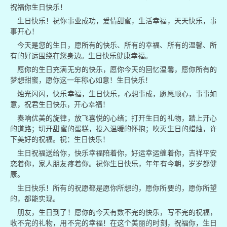
祝福你生日快乐！
生日快乐！祝你事业成功，爱情甜蜜，生活幸福，天天快乐，事
事开心！
今天是您的生日，愿所有的快乐、所有的幸福、所有的温馨、所
有的好运围绕在您身边。生日快乐健康幸福。
愿你的生日充满无穷的快乐，愿你今天的回忆温馨，愿你所有的
梦想甜蜜，愿你这一年称心如意！生日快乐！
烛光闪闪，快乐幸福，生日快乐，心想事成，愿愿顺心，事事如
意，祝君生日快乐，开心幸福！
奏响优美的旋律，放飞喜悦的心绪；打开生日的礼物，踏上开心
的道路；切开甜蜜的蛋糕，投入温暖的怀抱；吹灭生日的蜡烛，许
下美好的祝福。祝：生日快乐！
生日祝福送给你，快乐幸福陪着你，好运幸运缠着你，吉祥平安
恋着你，家人朋友疼着你。祝你生日快乐，年年有今朝，岁岁都健
康。
生日快乐！所有的祝愿都是愿你所想的，愿你所要的，愿你所望
的，都能实现。
朋友，生日到了！愿你的今天有数不完的快乐，写不完的祝福，
收不完的礼物，用不完的幸福！在这个美丽的时刻，祝福你，生日