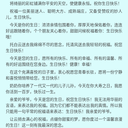
将绮丽的彩虹铺满你平安的天空，使健康永恒。祝你生日快乐！
祝福一位美丽迷人、聪明大方、成熟端庄，又备受赞叹的妙人
儿，生日快乐。
今天是你的生日：浓浓亲情包围着你，厚厚天地保佑着你，连连
好运跟随着你，个个朋友关心着你，甜甜问候祝福着你：生日快乐
哦！
托白云送去我绵绵不尽的思念，托清风送去我轻轻的祝福。祝您
生日快乐！
今天是您的生日，愿所有的快乐、所有的幸福、所有的温馨、所
有的好运围绕在您身边。生日快乐！健康！幸福！
在这个充满喜悦的日子里，衷心祝愿您青春长驻，愿将一份宁静
和喜悦悄悄带给您，生日快乐！
奶奶你培养了一代又一代的儿子儿孙，今天在你大寿之日，我愿
你活到一百岁，快乐过一生。
亲爱的爷爷，今天是您的生日，祝您生日快乐！我无法用华丽的
言语，来表达我的祝福。因为它们都不能表达出我的真情。所以我
只能用一句平常的祝福语来表达：生日快乐！我亲爱的爷爷。
让云捎去满心的祝福，点缀你甜蜜的梦，愿你度过一个温馨浪漫
的生日！这一刻有我最深的思念。