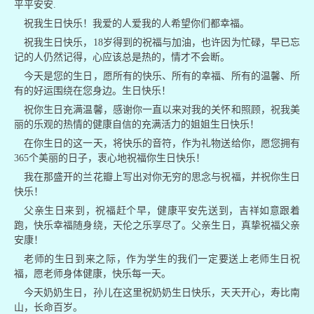
平平安安.
祝我生日快乐！我爱的人爱我的人希望你们都幸福。
祝我生日快乐，18岁得到的祝福与加油，也许因为忙碌，早已忘
记的人仍然记得，心应该总是热的，情才不会断。
今天是您的生日，愿所有的快乐、所有的幸福、所有的温馨、所
有的好运围绕在您身边。生日快乐！
祝你生日充满温馨，感谢你一直以来对我的关怀和照顾，祝我美
丽的乐观的热情的健康自信的充满活力的姐姐生日快乐！
在你生日的这一天，将快乐的音符，作为礼物送给你，愿您拥有
365个美丽的日子，衷心地祝福你生日快乐！
我在那盛开的兰花瓣上写出对你无穷的思念与祝福，并祝你生日
快乐！
父亲生日来到，祝福赶个早，健康平安先送到，吉祥如意跟着
跑，快乐幸福随身绕，天伦之乐享尽了。父亲生日，真挚祝福父亲
安康！
老师的生日到来之际，作为学生的我们一定要送上老师生日祝
福，愿老师身体健康，快乐每一天。
今天奶奶生日，孙儿在这里祝奶奶生日快乐，天天开心，寿比南
山，长命百岁。