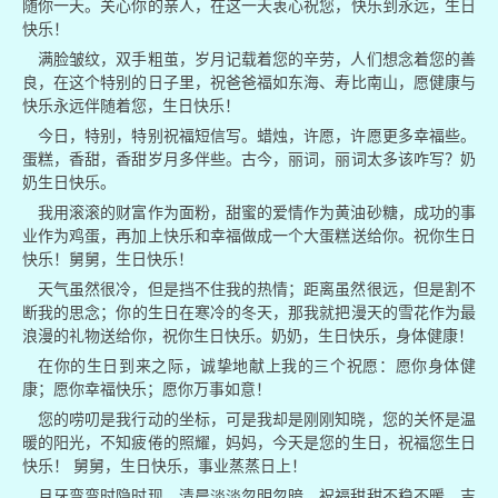
随你一天。关心你的亲人，在这一天衷心祝您，快乐到永远，生日
快乐！
满脸皱纹，双手粗茧，岁月记载着您的辛劳，人们想念着您的善
良，在这个特别的日子里，祝爸爸福如东海、寿比南山，愿健康与
快乐永远伴随着您，生日快乐！
今日，特别，特别祝福短信写。蜡烛，许愿，许愿更多幸福些。
蛋糕，香甜，香甜岁月多伴些。古今，丽词，丽词太多该咋写？奶
奶生日快乐。
我用滚滚的财富作为面粉，甜蜜的爱情作为黄油砂糖，成功的事
业作为鸡蛋，再加上快乐和幸福做成一个大蛋糕送给你。祝你生日
快乐！舅舅，生日快乐！
天气虽然很冷，但是挡不住我的热情；距离虽然很远，但是割不
断我的思念；你的生日在寒冷的冬天，那我就把漫天的雪花作为最
浪漫的礼物送给你，祝你生日快乐。奶奶，生日快乐，身体健康！
在你的生日到来之际，诚挚地献上我的三个祝愿：愿你身体健
康；愿你幸福快乐；愿你万事如意！
您的唠叨是我行动的坐标，可是我却是刚刚知晓，您的关怀是温
暖的阳光，不知疲倦的照耀，妈妈，今天是您的生日，祝福您生日
快乐！ 舅舅，生日快乐，事业蒸蒸日上！
月牙弯弯时隐时现，清晨淡淡忽明忽暗，祝福甜甜不稳不暖，吉