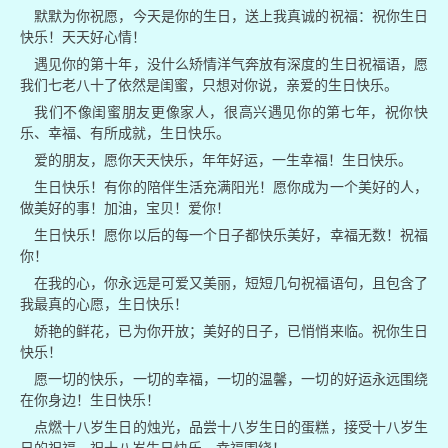
默默为你祝愿，今天是你的生日，送上我真诚的祝福：祝你生日
快乐！天天好心情！
遇见你的第十年，没什么矫情洋气奔放有深度的生日祝福语，愿
我们七老八十了依然是闺蜜，只想对你说，亲爱的生日快乐。
我们不像闺蜜朋友更像家人，很高兴遇见你的第七年，祝你快
乐、幸福、有所成就，生日快乐。
爱的朋友，愿你天天快乐，年年好运，一生幸福！生日快乐。
生日快乐！有你的陪伴生活充满阳光！愿你成为一个美好的人，
做美好的事！加油，宝贝！爱你！
生日快乐！愿你以后的每一个日子都快乐美好，幸福无数！祝福
你！
在我的心，你永远是可爱又美丽，短短几句祝福语句，且包含了
我最真的心愿，生日快乐！
娇艳的鲜花，已为你开放；美好的日子，已悄悄来临。祝你生日
快乐！
愿一切的快乐，一切的幸福，一切的温馨，一切的好运永远围绕
在你身边！生日快乐！
点燃十八岁生日的烛光，品尝十八岁生日的蛋糕，接受十八岁生