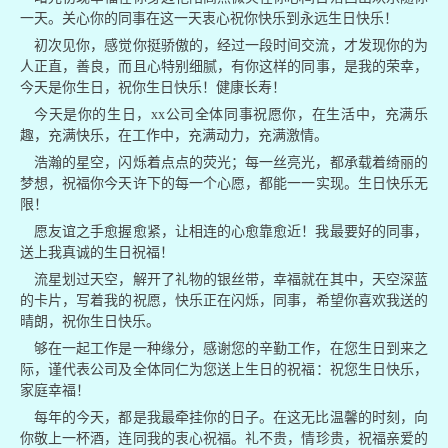
一天。关心你的同事在这一天衷心祝你快乐到永远生日快乐！
初次见你，感觉你挺骄傲的，经过一段时间交流，才发现你的为
人正直，善良，而且心特别细腻，有你这样的同事，是我的荣幸，
今天是你生日，祝你生日快乐！健康长寿！
今天是你的生日，xx公司全体同事祝愿你，在生活中，充满乐
趣，充满快乐，在工作中，充满动力，充满激情。
浩瀚的星空，闪烁着点点的荧光；每一丝亮光，都承载着绮丽的
梦想，祝福你今天许下的每一个心愿，都能一一实现。生日快乐无
限！
愿友谊之手愈握愈紧，让相连的心愈靠愈近！我最要好的同事，
送上我真诚的生日祝福！
流星划过天空，解开了礼物的银丝带，幸福就在其中，天空深蓝
的卡片，写着我的祝愿，快乐正在闪烁，同事，希望你喜欢我送的
晴朗，祝你生日快乐。
够在一起工作是一种缘分，感谢您的辛勤工作，在您生日到来之
际，谨代表公司及全体同仁为您送上生日的祝福：祝您生日快乐，
家庭幸福！
每年的今天，都是我最牵挂你的日子。在这无比温馨的时刻，向
你敬上一杯酒，连同我的衷心祝福。礼不贵，情珍贵，祝福亲爱的