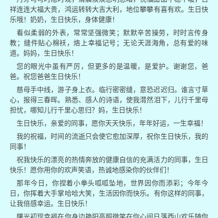
祥连连大福大贵，鸿运转转大吉大利，地位攀攀有喜有欢。生日快
乐哦！奶奶，生日快乐，身体健康！
看似柔弱的外表，常常坚强微笑；默默辛苦操劳，时时言传身
教；缝件贴心棉袄，烙上幸福记号；无论天涯海角，总有爱的味
道。妈妈，生日快乐！
您的眼光中虽有严厉，但更多的是温暖，是爱护。谢谢您，爸
爸。祝您爸爸生日快乐！
慈母手中线，游子身上衣。临行密密缝，意恐迟迟归。谁言寸草
心，报得三春晖。熟悉、感人的诗语，使我潸然泪下，儿行千里母
担忧，哪知儿行千里心思归？妈，生日快乐！
生日快乐，亲爱的同事，愿你天天快乐，年年好运，一生幸福！
我的祝福，时间的流逝只会使它愈加深厚，祝你生日快乐，我的
同事！
祝我快乐的漂亮的热情奔放的健康自信的充满活力的同事，生日
快乐！愿你用你的欢声笑语，热诚地感染你的伙伴们！
那年今日，你捏着小拳头呱呱坠地，世界因你而添彩；今年今
日，你挥着大手掌哈哈大笑，生活因你而快乐。有你这样的同事，
让我倍感幸运。生日快乐！
曙光初现幸福在你身边艳阳高照微笑在你心间日落西山欢乐随你