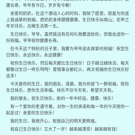
康长寿，年年有今日，岁岁有今朝！
亲爱的奶奶，在这个激动人心的时刻，我除了感恩，就是为你送
上我诚挚的祝福，愿奶奶身体健健康康，生日快乐似南山；花甲之
年岁月乐，古稀生活笑一生。
生日快乐，爷爷。虽然我没有任何礼物要送给你，但我会送你一
份祝福。爷爷祝你健康长寿。
在今天这个特别的日子里，我要为爷爷送去真挚的祝福！祝您生
日快乐、永远快乐，永远健康！
祝你生日快乐，然后每天都比生日快乐！日子越过越快活，每天
都像过生日一样乐呵呵！爱情事业都红火，再次祝福你生日快乐好
运多！
今天是你的生日，我的朋友，清晨，我为你放飞一群祝福，祝你
生日快乐，愿你生活幸福。快乐不仅今天有，希望天天有。
我的挚友，祝生日快乐，新的一年中好运、健康、快乐！
有一个爱你的老婆守着，对你一生的承诺和每一年的今天陪你一
起走过！亲爱的生日快乐！
我的生日，我很开心，祝我自己的明天更辉煌。
祝自己生日快乐！又大了一岁！越来越漂亮！越来越有钱！