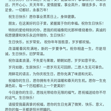
远，开开心心，天天年年，爱情甜蜜，事业高升，赚钱多多，丰衣
足食，一切都好，永泰万年！
祝生日快乐！愿你事业蒸蒸日上，身体健康。
朋友，在这美好的日子里，紧握属于你的幸福。祝你生日快乐！
特别的爱给特别的你，愿我的祝福像阳光那样缠绕着你，真诚的
祝愿健康和快乐永远伴随你，生日快乐！
生日快乐，长岁常安。 祝你年年皆胜意，岁岁都欢愉。
改温暖春风吹满地，新的一岁要争气。祝你相逢一生，尽是坦
诚，生日快乐，旧梦常温。
祝你温柔浪漫，不失爱与果敢，朝朝如愿，岁岁如意平安。
岁月如歌，生辰快乐！一愿岁月无可回顾，二愿人生无可辜负。
用鲜花的语言，为你庆祝生日，愿你充满了味道和光彩。
祝福你的生日，愿你拥有冬天的温暖和春天的生机。愿你一生充
满色彩，每一个历程都比上一个更美好！
今日是你的生日，愿烛光带给你无限的福气，愿祝福送给你不尽
的运气。生日快乐！
请接受我最真挚的祝福，愿你的生日充满了微笑、快乐、意义，
愿你的每一天都是阳光明媚的。