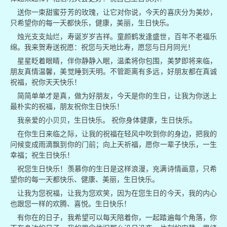
送你一束甜蜜芬芳的玫瑰，让它对你说，今天的喜庆分为美妙，
只希望你的每一天都快乐，健康，美丽，生日快乐。
烛光支支灿烂，寿诞岁岁吉祥。童颜鹤发逢盛世，百年不老福乐
绵。我来贺寿送祝愿：祝您与天地比寿，愿您与日月同光！
星星眨着眼睛，伴你静静入眠，温柔将你包围，美梦即将来临，
朋友真情温馨，美觉睡到天明。不管距离有多远，好朋友都在真诚
祝福，祝你天天快乐！
简简单单才是真，做为好朋友，今天是你的生日，让我为你送上
最朴实的祝福，朋友祝你生日快乐！
我亲爱的小贝贝，生日快乐。 祝你身体健康，生日快乐。
在你生日来临之际，让我的祝福在轻风中吹到你的身边，把我的
问候变成雨滴飘到你的门前；向上天祈福，愿你一辈子快乐，一生
幸福；祝生日快乐！
祝您生日快乐！羡慕你的生日是这样浪漫，充满诗情画意，只希
望你的每一天都快乐、健康、美丽，生日快乐。
让我为您祝福，让我为您欢笑，因为在您生日的今天，我的内心
也跟您一样的欢腾、喜悦。生日快乐！
有你在的日子，我希望可以每天陪着你，一起踏遍每个角落，你