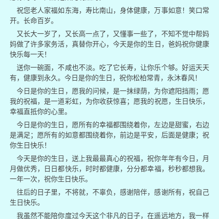
祝您老人家福如东海，寿比南山，身体健康，万事如意！笑口常
开。长命百岁。
又长大一岁了，又长高一点了，又懂事一些了，不知不觉中帮妈
妈做了许多家务活，真替你开心，今天是你的生日，爸妈祝你健康
快乐每一天！
送你一碗面，不咸也不淡。吃了它长寿，让你乐个够。好运天天
有，健康到永久。今日是你的生日，祝你松柏常青，永沐春风！
今日是你的生日，愿我的问候，是一抹绿荫，为你遮阳挡雨；愿
我的祝福，是一道彩虹，为你收获惊喜；愿我的祝愿，生日快乐，
幸福直抵你的心里。
今日是你的生日，愿所有的幸福都围绕着你，左边是甜蜜，右边
是满足；愿所有的如意都围绕着你，前边是平安，后面是健康；祝
你生日快乐！
今天是你的生日，送上我最最真心的祝福，祝你年年有今日，月
月做优秀，日日都快乐，时时都健康，分分都幸福，秒秒都想我。
一年一次，祝你生日快乐。
往后的日子里，不将就，不辜负，感谢陪伴，感谢所有，祝自己
生日快乐。
我虽然不能陪你度过今天这个非凡的日子，在遥远地方，我一样