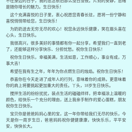
不在身边的日子，我的思念依旧那么没日没夜。片刻的安静，思绪
是随你增长的魅力。生日快乐！
这个充满喜悦的日子里，衷心祝愿您青春长驻，愿将一份宁静和
喜悦悄悄带给您，生日快乐！
为奶奶送去无穷无尽的欢心！祝您永远快乐健康，笑在眉头喜在
心头，生日快乐。
我很高兴，很多美好的事情都有你一起分享，希望我们一直到老
了，还能够这样分享快乐、分担忧愁。祝你生日快乐！
祝你生日快乐，幸福美满，生活如意，工作顺心，事业有成，万
事大吉！
希望在我有生之年，年年为你点燃生日的烛焰。祝你生日快乐！
恭喜你在今天走进了成年人的行列，意味着你的成熟，更意味着
你的肩上将要挑起更加重大的责任。丫头，18岁生日快乐。
搅拌生活的纷纷扰扰，装点生活的磕磕绊绊，把幸福涂上温暖的
颜色，给快乐一个充分的理由，送上我亲手制作的爱心蛋糕，朋友
祝你生日快乐。
宝贝你是爸爸妈妈心里的宝，这一年你带给我们无尽的快乐，今
天是你一周岁生日，爸爸妈妈祝你健健康康，快快乐乐，平平安
安，快快长大。