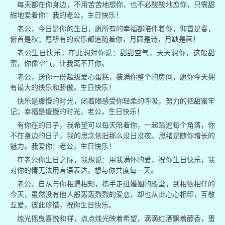
每天都在你身边，不用苦苦地想你，也不必酸酸地恋你，只需甜
甜地爱着你！我的老公，生日快乐！
老公，今日是你的生日，愿所有的幸福都陪伴着你，仰首是春，
俯首是秋；愿所有的欢乐都追随着你，月圆是诗，月缺是画！
老公生日快乐，在此想对你说：甜甜空气，天天想你，这般甜
蜜，你像空气，让我离不开你。
老公，送你一份超级爱心蛋糕，装满你整个的房间，愿你今天拥
有最大的快乐和骄傲。生日快乐！
快乐是缓慢的时光，闭着眼感受你轻柔的呼吸，努力的把甜蜜牢
记；幸福是缓慢的时光，老公，生日快乐！
有你在的日子，我希望可以每天陪着你，一起踏遍每个角落，你
不在身边的日子，我的思念依旧那么没日没夜。思绪是随你增长的
魅力。我爱你！老公，生日快乐！
在老公你生日之际，我想说：用我满怀的爱，祝你生日快乐，我
对你的情无法用言语表达，想与你共度每一天。
老公，自从与你相遇相知，携手走进婚姻的殿堂，到相依相伴的
今天，虽然没有他人般轰轰烈烈的爱恋，却也从此心心相印，互敬
互爱，彼此珍惜，祝你生日快乐。
烛光摇曳喜悦和祥，点点烛光映着希望，滴滴红酒飘着醇香，蛋