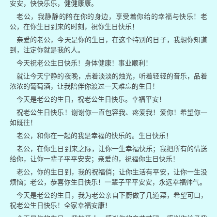
安安，快快乐乐，健健康康。
老公，我静静的陪在你的身边，享受着你给的幸福与快乐！老
公，在你生日到来的时刻，祝你生日快乐！
亲爱的老公，今天是你的生日，在这个特别的日子，我想你知道
到，注定你就是我的人。
今天祝老公生日快乐！身体健康！事业顺利！
就让今天宁静的夜晚，点着淡淡的烛光，听着轻轻的音乐，品着
浓浓的葡萄酒，让我陪伴你渡过一天难忘的生日！
今天是老公的生日，祝老公生日快乐。幸福平安！
祝老公生日快乐！谢谢你一直包容我、疼爱我！爱你！希望你一
如既往！
老公，和你在一起的我是幸福的快乐的。生日快乐！
老公，在你生日到来之际，让你一生幸福快乐；我把所有的情送
给你，让你一辈子平平安安；亲爱的，祝福你生日快乐！
老公，你的生日到，我的祝福俏；让你生活有平安，让你一生没
烦恼；老公，恭喜你生日快乐！一辈子平平安安，永远幸福帅气。
今天是老公的生日，我为老公亲自下厨做了几道菜，希望可口，
祝老公生日快乐！全家幸福安康！