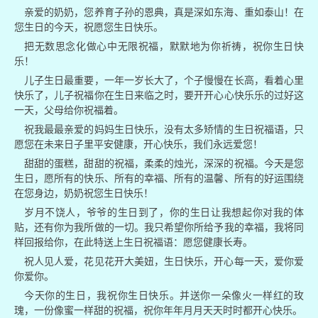
亲爱的奶奶，您养育子孙的恩典，真是深如东海、重如泰山！在
您生日的今天，祝愿您生日快乐。
把无数思念化做心中无限祝福，默默地为你祈祷，祝你生日快
乐！
儿子生日最重要，一年一岁长大了，个子慢慢在长高，看着心里
快乐了，儿子祝福你在生日来临之时，要开开心心快乐乐的过好这
一天，父母给你祝福着。
祝我最最亲爱的妈妈生日快乐，没有太多矫情的生日祝福语，只
愿您在未来日子里平安健康，开心快乐，我们永远爱您！
甜甜的蛋糕，甜甜的祝福，柔柔的烛光，深深的祝福。今天是您
生日，愿所有的快乐、所有的幸福、所有的温馨、所有的好运围绕
在您身边，奶奶祝您生日快乐！
岁月不饶人，爷爷的生日到了，你的生日让我想起你对我的体
贴，还有你为我所做的一切。我只希望你所给予我的幸福，我将同
样回报给你，在此特送上生日祝福语：愿您健康长寿。
祝人见人爱，花见花开大美妞，生日快乐，开心每一天，爱你爱
你爱你。
今天你的生日，我祝你生日快乐。并送你一朵像火一样红的玫
瑰，一份像蜜一样甜的祝福，祝你年年月月天天时时都开心快乐。