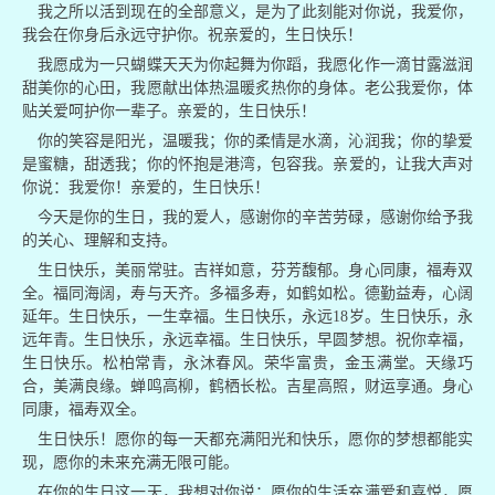
我之所以活到现在的全部意义，是为了此刻能对你说，我爱你，
我会在你身后永远守护你。祝亲爱的，生日快乐！
我愿成为一只蝴蝶天天为你起舞为你蹈，我愿化作一滴甘露滋润
甜美你的心田，我愿献出体热温暖炙热你的身体。老公我爱你，体
贴关爱呵护你一辈子。亲爱的，生日快乐！
你的笑容是阳光，温暖我；你的柔情是水滴，沁润我；你的挚爱
是蜜糖，甜透我；你的怀抱是港湾，包容我。亲爱的，让我大声对
你说：我爱你！亲爱的，生日快乐！
今天是你的生日，我的爱人，感谢你的辛苦劳碌，感谢你给予我
的关心、理解和支持。
生日快乐，美丽常驻。吉祥如意，芬芳馥郁。身心同康，福寿双
全。福同海阔，寿与天齐。多福多寿，如鹤如松。德勤益寿，心阔
延年。生日快乐，一生幸福。生日快乐，永远18岁。生日快乐，永
远年青。生日快乐，永远幸福。生日快乐，早圆梦想。祝你幸福，
生日快乐。松柏常青，永沐春风。荣华富贵，金玉满堂。天缘巧
合，美满良缘。蝉鸣高柳，鹤栖长松。吉星高照，财运享通。身心
同康，福寿双全。
生日快乐！愿你的每一天都充满阳光和快乐，愿你的梦想都能实
现，愿你的未来充满无限可能。
在你的生日这一天，我想对你说：愿你的生活充满爱和喜悦，愿