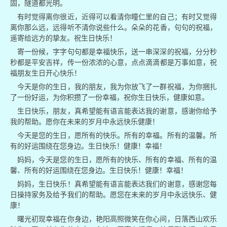
固，隧道都光明。
有时觉得离你很近，近得可以看清你瞳仁里的自己；有时又觉得
离你那么远，远得听不清你说些什么。朵朵的花香，句句的祝福，
遥寄给远方的挚友。祝生日快乐！
寄一份候，字字句句都是幸福快乐，送一串深深的祝福，分分秒
秒都是平安吉祥，传一份浓浓的心意，点点滴滴都是万事如意，祝
福朋友生日开心快乐！
今天是你的生日，我的朋友，我为你放飞了一群祝福，为你捆扎
了一份好运，为你积攒了一份幸福，祝你生日快乐，健康如意。
生日快乐，朋友，真希望能有语言能表达我的谢意，感谢你给予
我的帮助。愿你在未来的岁月中永远快乐健康！
今天是您的生日，愿所有的快乐。所有的幸福。所有的温馨。所
有的好运围绕在您身边。生日快乐！健康！幸福！
妈妈，今天是您的生日，愿所有的快乐、所有的幸福、所有的温
馨、所有的好运围绕在您身边。生日快乐！健康！幸福！
妈妈，生日快乐！真希望能有语言能表达我们的谢意，感谢您每
日操持家务及给予我们的帮助。愿您在未来的岁月中永远快乐、健
康！
曙光初现幸福在你身边，艳阳高照微笑在你心间，日落西山欢乐