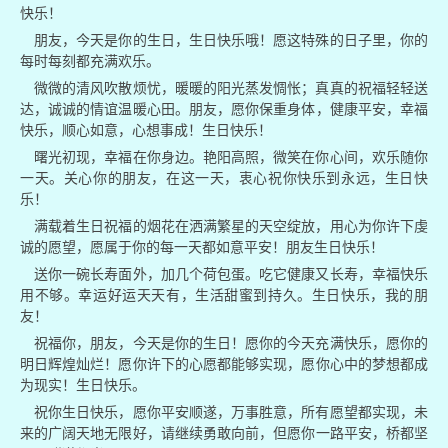
快乐！
朋友，今天是你的生日，生日快乐哦！愿这特殊的日子里，你的
每时每刻都充满欢乐。
微微的清风吹散烦忧，暖暖的阳光蒸发惆怅；真真的祝福轻轻送
达，诚诚的情谊温暖心田。朋友，愿你保重身体，健康平安，幸福
快乐，顺心如意，心想事成！生日快乐！
曙光初现，幸福在你身边。艳阳高照，微笑在你心间，欢乐随你
一天。关心你的朋友，在这一天，衷心祝你快乐到永远，生日快
乐！
满载着生日祝福的烟花在洒满繁星的天空绽放，用心为你许下虔
诚的愿望，愿属于你的每一天都如意平安！朋友生日快乐！
送你一碗长寿面外，加几个荷包蛋。吃它健康又长寿，幸福快乐
用不够。幸运好运天天有，生活甜蜜到持久。生日快乐，我的朋
友！
祝福你，朋友，今天是你的生日！愿你的今天充满快乐，愿你的
明日辉煌灿烂！愿你许下的心愿都能够实现，愿你心中的梦想都成
为现实！生日快乐。
祝你生日快乐，愿你平安顺遂，万事胜意，所有愿望都实现，未
来的广阔天地无限好，请继续勇敢向前，但愿你一路平安，桥都坚