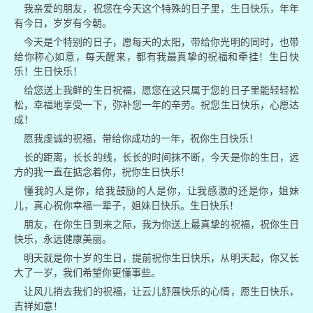
我亲爱的朋友，祝您在今天这个特殊的日子里，生日快乐，年年
有今日，岁岁有今朝。
今天是个特别的日子，愿每天的太阳，带给你光明的同时，也带
给你称心如意，每天醒来，都有我最真挚的祝福和牵挂！生日快
乐！生日快乐！
给您送上我鲜的生日祝福，愿您在这只属于您的日子里能轻轻松
松，幸福地享受一下，弥补您一年的辛劳。祝您生日快乐，心愿达
成！
愿我虔诚的祝福，带给你成功的一年，祝你生日快乐！
长的距离，长长的线，长长的时间抹不断，今天是你的生日，远
方的我一直在掂念着你，祝你生日快乐！
懂我的人是你，给我鼓励的人是你，让我感激的还是你，姐妹
儿，真心祝你幸福一辈子，姐妹日快乐。生日快乐！
朋友，在你生日到来之际，我为你送上最真挚的祝福，祝你生日
快乐，永远健康美丽。
明天就是你十岁的生日，提前祝你生日快乐，从明天起，你又长
大了一岁，我们希望你更懂事些。
让风儿捎去我们的祝福，让云儿舒展快乐的心情，愿生日快乐，
吉祥如意！