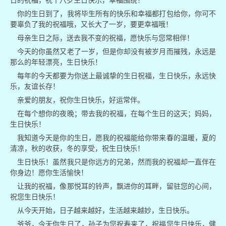
日的祝福，祝十八岁生日快乐，幸福围绕！
你的生日到了，我将毕生所有的快乐和幸福都打包给你，你可不
要辜负了我的祝福哦，又长大了一岁，要更幸福哦！
母亲生日之际，送去我不变的祝福，愿快乐与您常相伴！
今天的你虽然又老了一岁，但是你却没有被岁月而摧残，永远是
那么的年轻漂亮，生日快乐！
每年的今天都要为你送上最诚挚的生日祝福，生日快乐，永远快
乐，友谊长存！
亲爱的朋友，祝你生日快乐，好运常伴。
在每个想你的夜晚；带去我的祝福，在每个生日的这天；妈妈，
生日快乐！
我知道今天是你的生日，愿我的祝福能给你带来春的温暖，夏的
清凉，秋的收获，冬的享受，祝生日快乐！
生日快乐！虽然我只是你远方的兄弟，然而我的祝福却一直伴在
你身边！愿你生活愉快！
让我的祝福，像那悦耳的铃声，飘进你的耳畔，留驻您的心间，
祝您生日快乐！
从今天开始，日子越来越好，生活越来越妙，生日快乐。
爷爷，今天你生日了，孙子为您祝寿来了，祝福您生日快乐，健