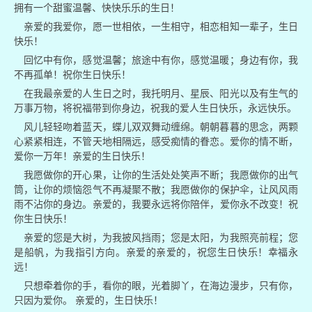
拥有一个甜蜜温馨、快快乐乐的生日！
亲爱的我爱你，愿一世相依，一生相守，相恋相知一辈子，生日
快乐！
回忆中有你，感觉温馨；旅途中有你，感觉温暖；身边有你，我
不再孤单！祝你生日快乐！
在我最亲爱的人生日之时，我托明月、星辰、阳光以及有生气的
万事万物，将祝福带到你身边，祝我的爱人生日快乐，永远快乐。
风儿轻轻吻着蓝天，蝶儿双双舞动缠绵。朝朝暮暮的思念，两颗
心紧紧相连，不管天地相隔远，感受痴情的眷恋。爱你的情不断，
爱你一万年！亲爱的生日快乐！
我愿做你的开心果，让你的生活处处笑声不断；我愿做你的出气
筒，让你的烦恼怨气不再凝聚不散；我愿做你的保护伞，让风风雨
雨不沾你的身边。亲爱的，我要永远将你陪伴，爱你永不改变！祝
你生日快乐！
亲爱的您是大树，为我披风挡雨；您是太阳，为我照亮前程；您
是船帆，为我指引方向。亲爱的亲爱的，祝您生日快乐！幸福永
远！
只想牵着你的手，看你的眼，光着脚丫，在海边漫步，只有你，
只因为爱你。 亲爱的，生日快乐！