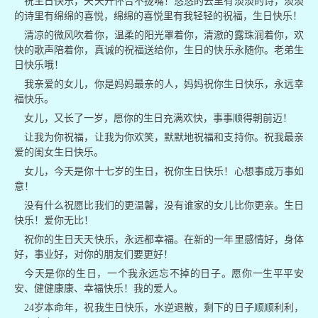
祝生日快乐，天天开怀合不拢嘴！悠悠的云里有淡淡的诗，淡淡
的诗里有绵绵的喜悦，绵绵的喜悦里有我轻轻的祝福，生日快乐！
清凉的微风吹着你，温柔的阳光罩着你，清澈的露珠润着你，欢
快的歌声陪着你，真诚的祝福送给你，生日的快乐永随你。老弟生
日快乐哦！
我亲爱的女儿，你是妈妈最亲的人，妈妈祝你生日快乐，永远幸
福快乐。
女儿，又长了一岁，愿你的生日充满欢快，事事顺得朝前迈！
让我为你祝福，让我为你欢笑，默默地祝福和支持你。祝我最亲
爱的闺女生日快乐。
女儿，今天是你十七岁的生日，祝你生日快乐！心想事成万事如
意！
没有什么祝愿比我们的更温馨，没有谁家的女儿比你更亲。生日
快乐！爱你无比！
祝你的生日天天快乐，永远都幸福。在新的一年里感情好，身体
好，事业好，对你的朋友们要更好！
今天是你的生日，一个我永远忘不掉的日子。愿你一生平平安
安、健健康康、幸福快乐！我的爱人。
24岁本命年，祝我生日快乐，水逆退散，剩下的日子顺顺利利，