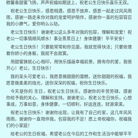
糕馨香甜蜜飞扬，声声祝福如期送上，祝老公生日快乐喜乐无双。
祝老公生日快乐，感恩相遇，感恩不放弃，感恩一起走过风风雨
雨，感谢一路走来你对我的宠爱呵护陪伴，感谢你一直的包容容忍
我的小脾气，爱你哟么么哒。
老公生日快乐！谢谢老公这么多年对我的包容，理解和宠爱！祝
老公一切事情顺风顺水！事业蒸蒸日上！身体健康！平平安安！
老公生日快乐！只要能常常和你见面，我就觉得快活；只要依偎
着你娇小的身躯，我就不会寂寞。
用甜蜜铸就心心相印，用快乐描画幸福前景，拥有你的爱，我很
开心！老公，生日快乐！
我的呆头可爱老公，我愿意做甜甜的蛋糕，送你甜甜的祝福，我
愿意做柔柔的烛光，送你深深的祝福，祝你生日快乐。
今天是你的.生日，祝老公生日快乐，感谢你的辛苦劳碌，感谢
你给予我的关心、理解和支持。谢谢老公，祝老公生日快乐，心想
事成，万事如意，身体健康，一切顺利，好运连连，财源滚滚。
祝老公生日快乐！谢谢你出现，让我有了自己的家，这几年风风
雨雨，谢谢你一直陪伴我，包容我的不足！愿上帝祝福你，祝福我
们的小家庭！
给老公的生日祝福，希望老公在今后的工作和生活当中能够平平