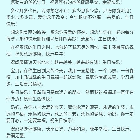
您勤劳的爸爸生日，祝愿所有的爸爸健康平安，幸福快乐！
多少月多少日，对你想念不止；多少思多少念，只盼你能听见；
多少心多少意，爱你永不改变；今生相守不分离！ 亲爱的，生日
快乐！
想念你美丽的微笑，想念你温柔的怀抱，想念与你在一起的每分
每秒，那种快乐拥有难以忘怀的美妙！亲爱的，生日快乐！
在祝贺您的生日之时，也勾起了我无尽的回忆。奉上我最真的祝
福；祝您永远健康、快乐年年！
祝闺蜜情谊天长地久！越来越美，越来越有钱！生日快乐！
宝贝，在你生日到来的今天，我用一支蜡烛，一个心愿，一份真
情，加上我诚挚的生日祝福一起送给你，祝愿你梦想成真，学习进
步，生活更加精彩。
生日快乐！虽然我只是你远方的朋友，然而我的祝福却一直伴在
你身边！愿你生活愉快！
奶奶，在你八十大寿的今天，愿你永远的漂亮，永远的年轻，永
远的幸福，永远的快乐，永远的平安，永远的健康；奶奶，你一定
要开心，一定要幸福，祝生日快乐！
祝奶奶身体健康、长命百岁；万事如意、晚年幸福；生日快乐、
后福无疆。