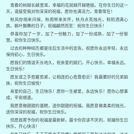
青春的树越长越葱茏，幸福的花就越开越艳丽。在你生日的这一
天，请接受我对你深深的祝福，愿你充满活力，青春常在！
秋风你捎来问候，秋雨带来关怀，秋月点亮烛光，秋阳洒满心
房。枫叶飘舞的日子，祝福翩然而至：祝你生日快乐！
恭喜你加了一岁，加了一份魅力，加了一份成熟，加了一份智
慧。祝你生日快乐。
过去的种种经历都是往后生活中的忠告，祝愿你永远年轻，永远
保持初心，生日快乐。
愿我们的情谊天长地久，祝亲爱的姐们，开心快乐，幸福永远。
生日快乐！
愿友谊之手愈握愈紧，让相连的心愈靠愈近！我最要好的兄弟姐
妹，祝你生日愉悦！
亲爱的自己，生日快乐！愿你一生被爱，永远快乐！愿你心想事
成，平安顺遂。
我愿意做甜甜的蛋糕，送你甜甜的祝福，我愿意做柔柔的烛光，
送你深深的祝福，祝你生日快乐。
但愿我寄予你的祝福是最新鲜，最令你百读不厌的，祝福你生日
快乐，开心快活！