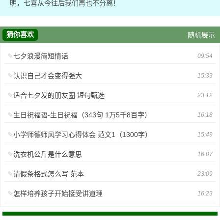
明，七喜从今往后我们再也不分离！
猜你喜欢
随机展示
七夕浪漫简短情话
09:54
认识自己才会变得强大
15:33
适合七夕发的朋友圈 短句甄选
23:12
生日祝福语-生日祝福（343句 1万5千8百字）
16:18
小学师德师风学习心得体会 范文1（1300字）
15:49
洗衣机公斤是什么意思
16:07
请假条格式怎么写 范本
23:09
怎样培养孩子开始接受讲道理
16:23