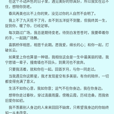
在这个不动声色的日子里，遇见美好的你真好，所以我实在忍不
住，想陪你到老。
春风再美也比不上你的笑，没见过你的人自然不会明了。
我上不了九天揽不了月，去不到五洋捉不到鳖，但我终其一生，
捉到你，暖了你，已经足够。
每次路过广场，我总是期待变老。待到白发苍苍时，我要牵着你
的手，一起跳广场舞。
喜鹊桥伴相思，相思千此期。愿我爱，绵长的心；和你一起，打
破长云。
如果爱上你也算是一种错，我相信这会是一生中最美丽的错，我
宁愿错一辈子，撞南墙也不回头，到黄河也不放弃。
只要我活着，就和你在一起。回首岁月，与你一同走过。
当我遇见你这颗星，我才发现星空有多美丽，有你的陪伴，一切
都变得充满了意义。
生活不如你心意，我如你意；运气不在你身边，我在你身边。
想带你走过春秋，穿过清晨雨露，傍晚云霞，历经沧桑，而我依
旧爱你如初。
我不羡慕别人身边的人来来回回不缺席，只希望我身边的你始终
如一从未改变。