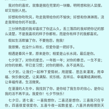
我对你的喜欢，就像是揣在兜里的一块糖，明明想和别人显摆，
却又怕别人抢。
好想和你吹吹风，吹走我带给你的不愉快；好想和你淋淋雨，浇
走我带给你的不如意。
三分钟热度的我却喜欢了你这么久，丢三落四的我却把你记的那
么清楚，不是我喜欢的样子你都有，而是你有样子的我都喜欢。
假如生活欺骗了你，不要抱怨，抱我！
我很懒，也没什么特长，但爱你是一把好手。
相遇是春风十里，原来是你；相爱是山长水阔，最后是你。
七夕到了，对你的爱恋，一年胜一年；对你的眷恋，一生不变；
对你的依赖，早已变习惯；对你的期待，永不说再见。
七夕到，让我们一起种下爱情树，用甜蜜、思念来灌溉，用幸
福、快乐做化肥，让美满梨、欢乐桃、吉祥瓜、幸福果结满树梢，
让幸福传递，生活微笑。
在漫漫的人生中，我找到了你，是你给了我生存的信心，是你让
我的活不再平淡。我爱你！七夕节快乐！
七夕日，道七喜：一喜我想你，二喜还是想你，三喜我只在乎
你，四喜很爱很爱你，五喜今夜一起数星星，六喜并肩相偎到天