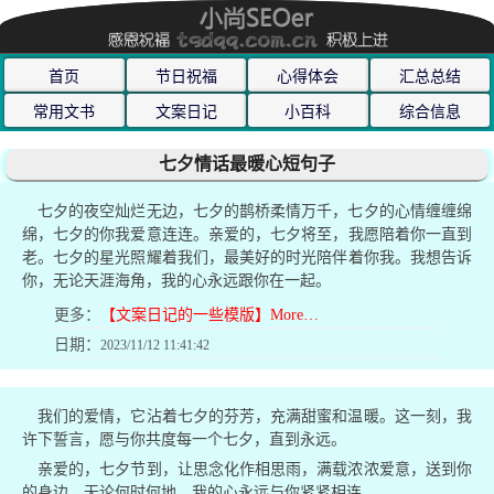
首页
节日祝福
心得体会
汇总总结
常用文书
文案日记
小百科
综合信息
七夕情话最暖心短句子
七夕的夜空灿烂无边，七夕的鹊桥柔情万千，七夕的心情缠缠绵
绵，七夕的你我爱意连连。亲爱的，七夕将至，我愿陪着你一直到
老。七夕的星光照耀着我们，最美好的时光陪伴着你我。我想告诉
你，无论天涯海角，我的心永远跟你在一起。
更多：
【文案日记的一些模版】More…
日期：
2023/11/12 11:41:42
我们的爱情，它沾着七夕的芬芳，充满甜蜜和温暖。这一刻，我
许下誓言，愿与你共度每一个七夕，直到永远。
亲爱的，七夕节到，让思念化作相思雨，满载浓浓爱意，送到你
的身边。无论何时何地，我的心永远与你紧紧相连。