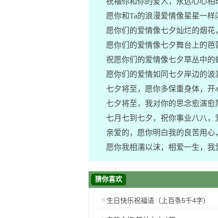
祝福你和你的爱人，永远心心相
愿你和Ta的浪漫爱情像星星一样
愿你们的爱情像七夕灿烂的烟花
愿你们的爱情像七夕舞台上的芭
祝愿你们的爱情像七夕草丛中的
愿你们的爱情如同七夕岸边的波
七夕将至，愿你多保重身体，开
七夕将至，我对你的思念愈演愈
七月七到七夕，祝你事业八八，
亲爱的，愿你明白我的良苦用心
愿你我相濡以沫，相爱一生，我
猜你喜欢
生日快乐祝福语（上百条5千4字）