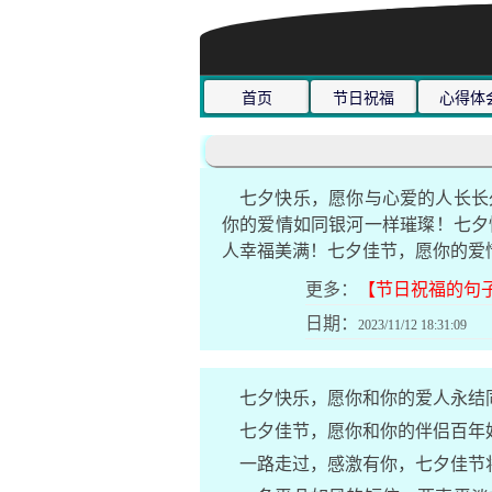
首页
节日祝福
心得体
七夕快乐，愿你与心爱的人长长
你的爱情如同银河一样璀璨！七夕
人幸福美满！七夕佳节，愿你的爱
更多：
【节日祝福的句子
日期：
2023/11/12 18:31:09
七夕快乐，愿你和你的爱人永结
七夕佳节，愿你和你的伴侣百年
一路走过，感激有你，七夕佳节