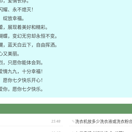
印，爱情长存。
闪耀、永不熄灭！
，绽放幸福。
蕾，展现着美好和精彩。
蝴蝶，变幻无穷却永恒不变。
瀾，蓝天白云下，自由挥洒。
心又美丽。
烈，只愿你能体会到。
爱情九九，十分幸福！
，愿你七夕快乐开心！
爱你，愿你七夕快乐。
洗衣机放多少洗衣液或洗衣粉
15:48