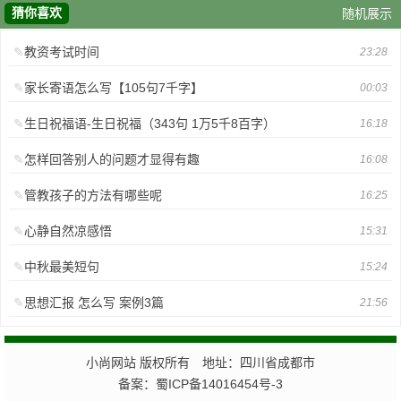
猜你喜欢
随机展示
教资考试时间
23:28
家长寄语怎么写【105句7千字】
00:03
生日祝福语-生日祝福（343句 1万5千8百字）
16:18
怎样回答别人的问题才显得有趣
16:08
管教孩子的方法有哪些呢
16:25
心静自然凉感悟
15:31
中秋最美短句
15:24
思想汇报 怎么写 案例3篇
21:56
小尚网站 版权所有 地址：四川省成都市
备案：蜀ICP备14016454号-3