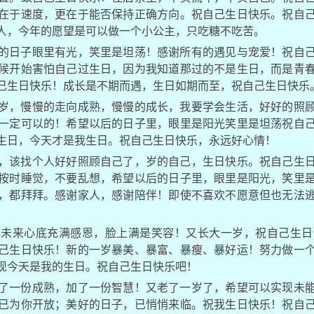
在于速度，更在于能否保持正确方向。祝自己生日快乐。祝自己
个人，今年的愿望是可以做一个小公主，只吃糖不吃苦。
的日子眼里有光，笑里是坦荡！感谢所有的遇见与宠爱！祝自
候开始害怕自己过生日，因为我知道那过的不是生日，而是青
己生日快乐！成长是不期而遇，生日如期而至，祝自己生日快乐
岁，慢慢的走向成熟，慢慢的成长，我要学会生活，好好的照
一定可以的！希望以后的日子里，眼里是阳光笑里是坦荡祝自
生日，今天才是我生日。祝自己生日快乐，永远好心情！
，该找个人好好照顾自己了，岁的自己，生日快乐。祝自己生
按时睡觉，不要乱想，希望以后的日子里，眼里是阳光，笑里
，都拜拜。感谢家人，感谢陪伴！即使不喜欢不愿意但也无法
己未来心底充满感恩，脸上满是笑容！又长大一岁，祝自己生日
己生日快乐！新的一岁暴美、暴富、暴瘦、暴好运！努力做一
现今天是我的生日。祝自己生日快乐吧！
了一份成熟，加了一份智慧！又老了一岁了，希望可以实现未
已为你开放；美好的日子，已悄悄来临。祝我生日快乐！祝自