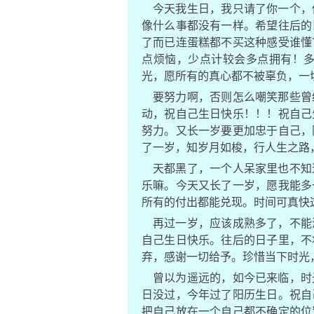
今天我生日，我只请了你一个，
像什么事都没有一样。希望往后的
了而已连蛋糕都不买这种感受谁懂
点烦恼，少点计较会多点拥有！
光，愿所有的真心都不被辜负，一
要努力啊，否则怎么嘲笑那些曾
动，祝自己生日快乐！！！祝自己
努力。又长一岁要更加忠于自己，
了一岁，知岁月如梭，行人生之路
天都黑了，一个人呆家里也不知
乐嘛。今天又长了一岁，愿我能多
所有的付出都能兑现。时间可真快
再过一岁，应该成熟多了，不能
自己生日快乐。往后的日子里，不
弃，感谢一切给予。珍惜当下时光
曾以为遥远的，如今已来临，时
日没过，今年过了阳历生日。祝自
把自己放在一个自己都不确定的位