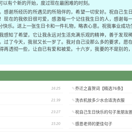
可以有个新的开始，度过现在最困难的时刻。
。感谢所经历的所遇见的所陪伴的，希望一切安好。祝自己生
！现在的我依旧很可爱，感激每一个记住我生日的人，感谢每
分快乐。送上一张生日卡和一件礼物，略表心意。祝我事业成功
我感知了希望，它让我永远对生活充满乐观的精神，善于发现
。过了今天，我就又长一岁了。我对自己没那么多的要求，愿
得再透彻一些，让自已有爱和被爱。十六岁，我要的不是别的
乔迁之喜贺词【精选76条】
16:25
洗衣机放多少水合适洗衣服
21:39
祝自己生日快乐的句子发朋友圈
23:27
感恩老师的更佳句子
15:20