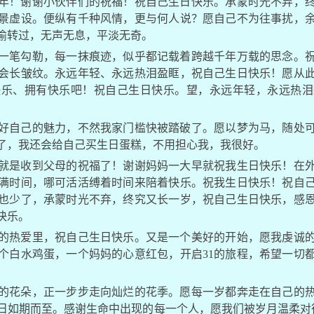
年！谢谢小伙伴们的祝福！祝自己生日快乐。承蒙时光不弃，
景虚设。便纵有千种风情，更与何人说？愿自己不为往事扰，
偷转过，无声无息，平淡无奇。
一笔勾勒，每一抹痕迹，似乎都记载着跨越千年万载的思念。
会长皱纹。永远年轻、永远热泪盈眶，祝自己生日快乐！愿从
快乐、拥有快乐吧！祝自己生日快乐。望，永远年轻，永远热泪
好自己的魅力，不然我家门槛快被踏破了。愿以梦为马，随处
了，我还会给自己买生日蛋糕，不用担心我，我很好。
就是收到父母的祝福了！谢谢妈妈一大早就祝我生日快乐！在
满时间，哪可活活缚着时间来陪着快乐。祝我生日快乐！祝自
也少了，承蒙时光不弃，终究又长一岁，祝自己生日快乐，感
快乐。
的热爱里，祝自己生日快乐。又是一个美好的开始，愿我虔诚
个白水鸡蛋，一个妈妈的心意红包，开启31的旅程，希望一切
。
的花朵，正一步步走向灿烂的花季。愿每一岁都奔走在自己的
日如期而至。感谢生命中出现的每一个人，愿我们被岁月温柔对