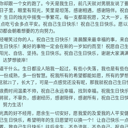
你却跟一个女的跑了。今天是我生日，前几天就对男朋友说了
日子里，眼里有阳光，笑里是坦荡，感谢相遇，感谢陪伴。祝
？生日的烛光中摇曳一季繁花，每一支都是祝愿，又大一岁，
多点吃亏会多点平安。祝自己生日快乐！祝自己生日快乐。愿以
切都会朝着想要的方向努力。
经嘲笑过你的人。祝自己生日快乐！清晨醒来最幸福的事，来
生日快乐！美好的事物一定会在新的一岁如约而至！祝愿自己
阳光、自信、坚持。生日快乐。祝自己生日快乐，谢谢大家满
，达梦想彼岸！
道干什么。生日都没人陪我一起过，有些小失落，我也是有些
一份成熟，多一份智慧。祝我所有的希望都能如愿，所有的梦
这就21了，长大了，可是一点感觉还没有呢，那我就祝自己生日
浪费时间温柔不帅，祝自己永远幸福，找到幸福。祝我生日快
将就，不辜负，感谢经历，感谢陪伴，感谢所有，祝自己生日
，努力生活！
光真的好不经用，愿余生一切安好，愿我爱的及爱我的人平安
己生日快乐，希望明年的生日愿望可以换一个！让自己快乐一
置。致自己生日快乐！往后余生，不负流年，不负自己。祝自