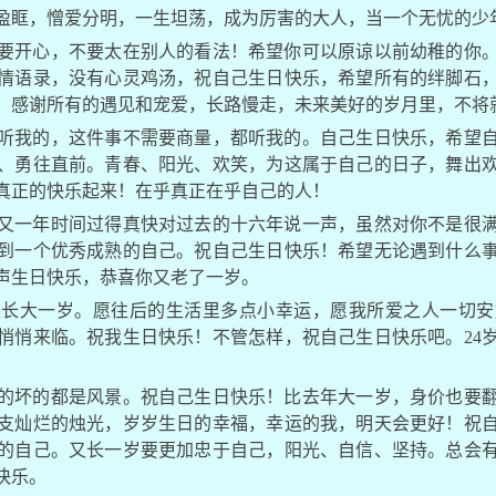
盈眶，憎爱分明，一生坦荡，成为厉害的大人，当一个无忧的少
要开心，不要太在别人的看法！希望你可以原谅以前幼稚的你
情语录，没有心灵鸡汤，祝自己生日快乐，希望所有的绊脚石
，感谢所有的遇见和宠爱，长路慢走，未来美好的岁月里，不将
听我的，这件事不需要商量，都听我的。自己生日快乐，希望
、勇往直前。青春、阳光、欢笑，为这属于自己的日子，舞出
真正的快乐起来！在乎真正在乎自己的人！
又一年时间过得真快对过去的十六年说一声，虽然对你不是很
到一个优秀成熟的自己。祝自己生日快乐！希望无论遇到什么
声生日快乐，恭喜你又老了一岁。
又长大一岁。愿往后的生活里多点小幸运，愿我所爱之人一切安
悄悄来临。祝我生日快乐！不管怎样，祝自己生日快乐吧。24
的坏的都是风景。祝自己生日快乐！比去年大一岁，身价也要
支灿烂的烛光，岁岁生日的幸福，幸运的我，明天会更好！祝
的自己。又长一岁要更加忠于自己，阳光、自信、坚持。总会
快乐。