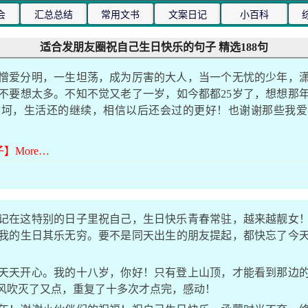
会
汇总总结
常用文书
文案日记
小百科
适合发朋友圈祝自己生日快乐的句子 精选188句
憎爱分明，一生坦荡，成为厉害的大人，当一个无忧的少年，
不要想太多。不知不觉又老了一岁，如今都都25岁了，想想那年我
坎坷，生活还的继续，相信以后还会过的更好！也谢谢那些我爱
】More…
记在这特别的日子里祝自己，生日快乐青春常驻，越来越靓女
我的生日其乐无穷。要不是同天出生的朋友提起，都快忘了今
天天开心。我的十八岁，你好！只有登上山顶，才能看到那边
风吹灭了又点，重复了十多次才点完，感动！