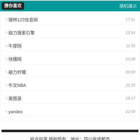
猜你喜欢
随机展示
锡林123信息网
17:31
磁力搜索引擎
15:54
牛摩网
11:35
快播网
22:08
磁力柠檬
00:00
牛叉NBA
22:29
美图录
19:17
yandex
22:09
拾点目录 版权所有 地址：四川省成都市