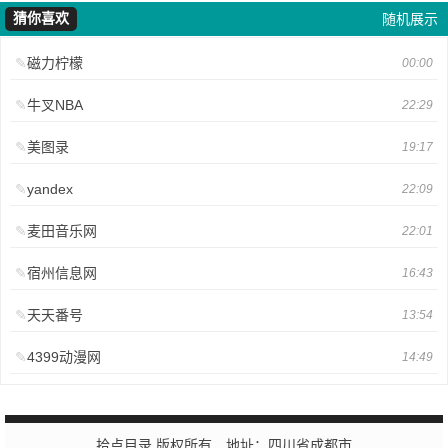
猜你喜欢
随机展示
磁力柠檬
00:00
牛叉NBA
22:29
美图录
19:17
yandex
22:09
麦田音乐网
22:01
宿州信息网
16:43
天天番号
13:54
4399动漫网
14:49
拾点目录 版权所有 地址：四川省成都市